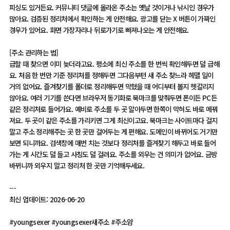
피싱도 있거든요. 커뮤니티 댓글에 올라온 주소는 옛날 것이거나 낚시인 경우가
많아요. 검증된 정리처에서 확인하는 게 안전해요. 광고를 닫는 X 버튼이 가짜인
경우가 있어요. 화면 가장자리나 뒤로가기로 빠져나오는 게 안전해요.
[주소 관리하는 법]
급할 때 찾으면 이미 늦더라고요. 평소에 최신 주소를 한 번씩 확인해두면 덜 급해
요. 처음 한 번만 기준 정리처를 정해두면 그다음부턴 새 주소 찾느라 헤맬 일이
거의 없어요. 즐겨찾기를 폴더로 정리해두면 막혔을 때 어디부터 볼지 헷갈리지
않아요. 여러 기기를 쓴다면 브라우저 동기화로 북마크를 맞춰두면 폰이든 PC든
같은 정리처로 들어가요. 예비로 주소를 두 곳 알아두면 한쪽이 막혀도 바로 메꿔
져요. 두 곳이 같은 주소를 가리키면 그게 최신이고요. 북마크는 사이트마다 걸지
말고 주소 정리해주는 곳 한 곳만 걸어두는 게 편해요. 도메인이 바뀌어도 거기만
보면 되니까요. 검색창에 매번 치는 것보다 정리처를 즐겨찾기 해두고 바로 들어
가는 게 시간도 덜 들고 사칭도 덜 걸려요. 주소를 외우는 건 의미가 없어요. 금방
바뀌니까 외우지 말고 정리처 한 곳만 기억해두세요.
---
최신 업데이트: 2026-06-20
#youngsexer #youngsexer새주소 #주소얌