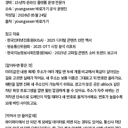
경력 : 15년차 온라인 플랫폼 운영 전문가
소속 : youngsexer 바로가기 공식 운영진
작성일 : 2026년 05월 24일
출처 : youngsexer 바로가기
참고 자료
· 한국인터넷진흥원(KISA) - 2025 디지털 콘텐츠 안전 백서
· 방송통신위원회 - 2025 OTT 시장 분석 리포트
· 한국지능정보사회진흥원(NIA) - 2025년 고화질 콘텐츠 소비 트렌드 보고서
[알아두면 좋은 것]
미러(같은 내용 복제) 주소가 여러 개일 땐 두세 개를 비교해서 똑같이 살아있는
걸로 고르면 실패가 적어요. 새 주소는 보통 이름은 그대로고 뒤 번호만 올라가요.
패턴을 알면 진짜 새 주소인지 가늠하기 쉬워요. 광고가 많은 곳은 uBlock 같은
차단 확장 프로그램을 깔면 훨씬 깔끔하게 볼 수 있어요. 주소가 자주 바뀌는 건
저작권 단속으로 도메인이 막힐 때마다 새 번호로 옮겨가서예요. 번호가 높을수록
오래 버틴 사이트고요.
[막혀서 안 들어갈 때]
와이파이에서 안 되던 게 모바일 데이터로 켜면 되는 경우도 있어요. 통신사 차단