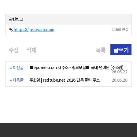
관련링크
https://jusoyam.com
116회 연결
수정
삭제
목록
글쓰기
이전글
■eporner.com 새주소 - 링크모음■ 국내 넘버원 (주소얌)
26.06.22
다음글
주소얌 | redtube.net 2026 단독 풀린 주소
26.06.20