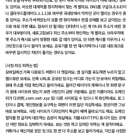
이라 망을 바꾸면 우회되거든요. 한 곳이 계속 막히면 사이트가 아예 내려간 경우
도 있어요. 비슷한 대체처를 정리처에서 찾는 게 빨라요. DNS를 구글(8.8.8.8)이
나 클라우드플레어(1.1.1.1)로 바꾸면 국내망에서 막히던 곳이 열리는 경우가 종
종 있어요. 주소가 바뀌었는지 모를 땐 정리처에서 연결 상태를 보고 살아있는 곳
으로 바로 가면 돼요. 접속이 안 될 때는 인터넷이 느린 게 아니라 주소가 바뀐 경
우가 대부분이라, 새로고침보다 최신 주소부터 확인하는 게 빨라요. 브라우저에
옛 주소가 캐시로 남아 엉뚱한 데로 갈 때가 있어요. 안 되면 캐시를 지우거나 시
크릿창으로 다시 들어가 보세요. 공유기를 한 번 재시작하거나 다른 네트워크로
바꾸면 일시적인 차단이 풀리는 경우도 있어요.
[사칭·피싱 피하는 법]
모바일에선 가짜 다운로드 버튼이 더 헷갈려요. 앱 설치를 유도하면 누르지 말고
웹으로만 보세요. 단축 URL로 공유된 링크는 어디로 가는지 안 보여서 위험해요.
원래 주소를 직접 확인하고 들어가세요. 들어간 페이지의 제목이나 첫 화면 문구
가 원래 사이트와 맞는지 보면 사칭인지 금방 구분돼요. 같은 이름이라도 도메인
뒤가 다르면(.com·.net·.xyz 등) 다른 사이트일 수 있으니 꼭 확인하세요. 로그
인이나 결제, 개인정보를 요구하는 화면이 뜨면 일단 의심하세요. 정상이면 그냥
바로 보여줘요. 사칭 사이트가 디자인까지 똑같이 베껴 올라오기도 해요. 도메인
철자를 한 글자씩 대조하는 습관이 확실해요. 자물쇠(HTTPS) 표시가 없는 곳에
선 어떤 정보도 입력하지 마세요. 보는 것만 하고 입력은 피하는 게 원칙이에요.
카톡이나 메신저로 받은 링크도 한 번 더 주소를 보고 들어가세요. 지인을 사칭한