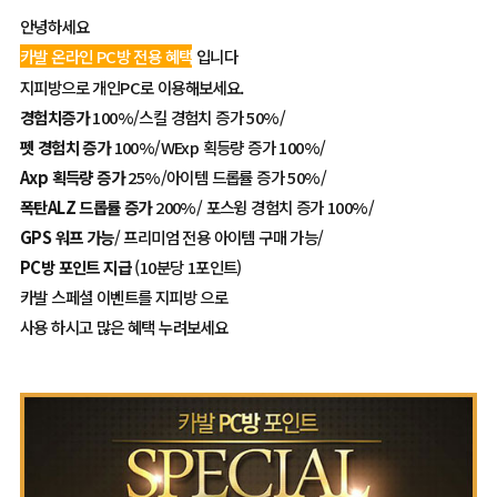
안녕하세요
카발 온라인 PC방 전용 혜택
입니다
지피방으로 개인PC로 이용해보세요.
경험치증가
100%/스킬 경험치 증가 50%/
펫 경험치 증가
100%/WExp 획등량 증가 100%/
Axp 획득량 증가
25%/아이템 드롭률 증가 50%/
폭탄ALZ 드롭률 증가
200%/ 포스윙 경험치 증가 100%/
GPS 워프 가능
/ 프리미엄 전용 아이템 구매 가능/
PC방 포인트 지급
(10분당 1포인트)
카발 스페셜 이벤트를 지피방 으로
사용 하시고 많은 혜택 누려보세요