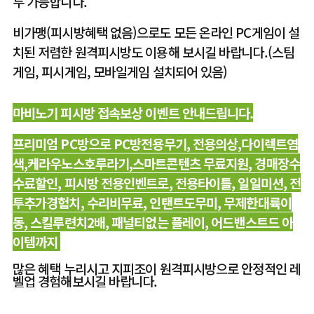
두 가능합니다.
비가맹(피시방혜택 없음)으로도 모든 온라인 PC게임이 설
치된 저렴한 원격피시방도 이용해 보시길 바랍니다.(스팀
게임, 피시게임, 모바일게임 설치되어 있음)
마비노기 피시방 접속보상 이벤트 안내드립니다.
프리미엄 PC방으로 PC방전용무기, 전용의상,다이렉트염
색,케라우노스호루라기,스마트콘텐츠 무료지원, 경매장수
수료할인, 피시방 전용인벤트로, 전용타이틀, 일일미션, 전
투추가경험치, 수리비무료, 인탠트도무미, 무제한대륙이
동, 스킬루련치2배, 패널티없는 플레이, 어드밴스트드 아
이템까지
많은 혜택 누리시고 지피조이 원격피시방으로
안정적인 레
벨업
경험해보시길 바랍니다.