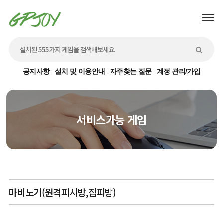
공지사항
설치 및 이용안내
자주찾는 질문
계정 관리/가입
서비스가능 게임
마비노기(원격피시방,집피방)