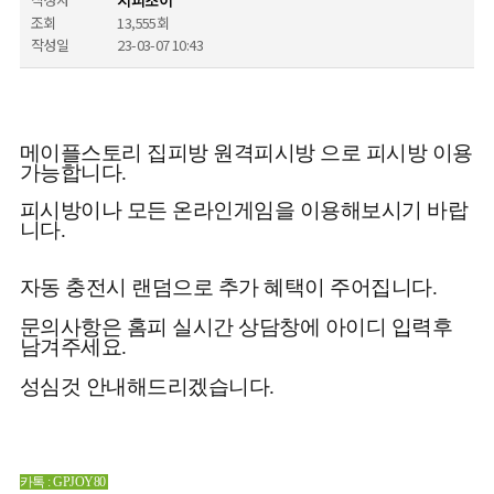
지피조이
조회
13,555회
작성일
23-03-07 10:43
메이플스토리 집피방 원격피시방 으로 피시방 이용
가능합니다.
피시방이나 모든 온라인게임을 이용해보시기 바랍
니다.
자동 충전시 랜덤으로 추가 혜택이 주어집니다.
문의사항은 홈피 실시간 상담창에 아이디 입력후
남겨주세요.
성심것 안내해드리겠습니다.
카톡 : GPJOY80