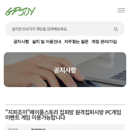
공지사항
설치 및 이용안내
자주찾는 질문
계정 관리/가입
공지사항
"지피조이"메이플스토리 집피방 원격집피시방 PC게임
이벤트 게임 이용가능합니다
작성자