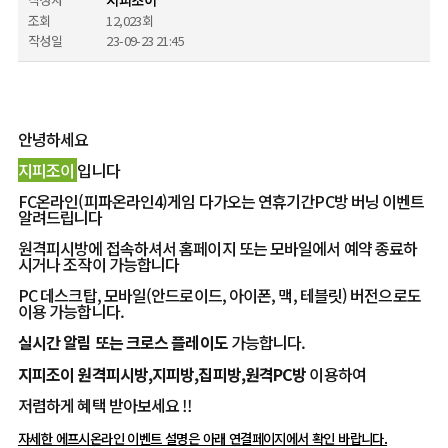
지피조이
조회
12,023회
작성일
23-09-23 21:45
안녕하세요
지피조이
입니다
FC온라인(피파온라인4)게임 다가오는 연휴기간PC방 버닝 이벤트
알려드립니다
원격피시방에 접속하셔서 홈페이지 또는 모바일에서 예약 종료하
시거나 조작이 가능합니다
PC 데스크탑, 모바일(안드로이드, 아이폰, 맥, 테블릿) 버전으로도
이용 가능합니다.
실시간 알림
또는
크로스 플레이도
가능합니다.
지피조이 원격피시방,지피방,집피방,원격PC방
이용하여
저렴하게 혜택 받아보세요 !!
자세한 에프시온라인 이벤트 설명은 아래 연결페이지에서 확인 바랍니다.