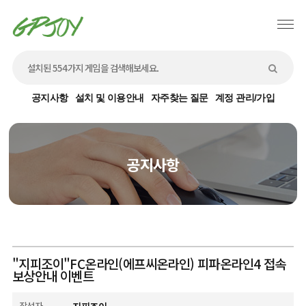
공지사항
설치 및 이용안내
자주찾는 질문
계정 관리/가입
공지사항
"지피조이"FC온라인(에프씨온라인) 피파온라인4 접속
보상안내 이벤트
작성자