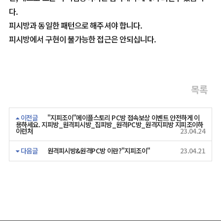
다.
피시방과 동일한 패턴으로 해주셔야 합니다.
피시방에서 구현이 불가능한 접근은 안되십니다.
목록
이전글
"지피조이"메이플스토리 PC방 접속보상 이벤트 안전하게 이
용하세요. 지피방_원격피시방_집피방_원격PC방_원격지피방 지피조이하
이런처
23.04.24
다음글
원격피시방&원격PC방 이란?"지피조이"
23.04.21