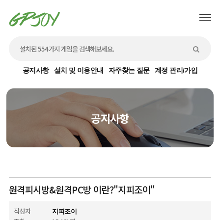
공지사항
설치 및 이용안내
자주찾는 질문
계정 관리/가입
공지사항
원격피시방&원격PC방 이란?"지피조이"
작성자
지피조이